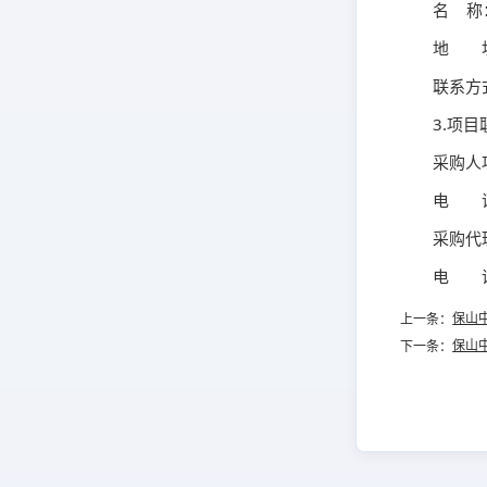
名 称
地 址
联系方式
3.项
采购人
电 话：
采购代
电 话：
保山
上一条：
保山
下一条：