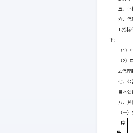
五、评
六、代
1.招
下：
（1）
（2）
2.代理
七、公
自本公
八、其
（一）
序
号