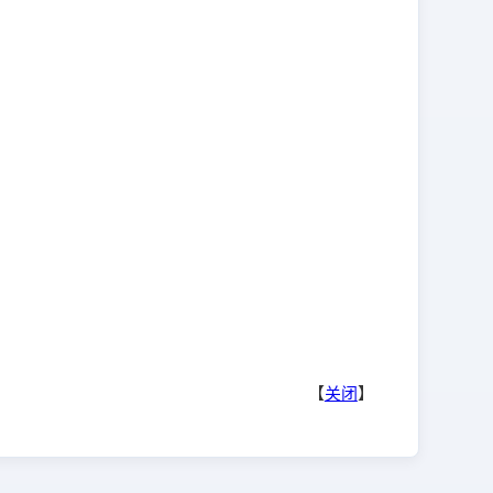
【
关闭
】