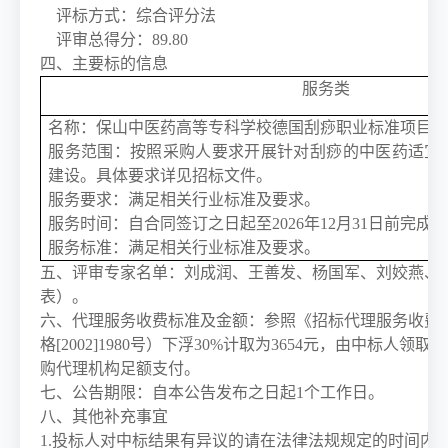
评标方式：综合评分法
评审总得分：
89.80
四、主要标的信息
服务类
名称：
保山中医药高等专科学校德国刮痧职业标准项目
服务范围：按照采购人要求开展针对刮痧的中医药适宜
建设。具体要求详见招标文件。
服务要求：满足相关行业标准及要求。
服务时间：自合同签订之日起至
2026年12月31日前完成
服务标准：满足相关行业标准及要求。
五、
评审
专家名单：
刘成润
、王善发、杨国军、刘姣燕、
表）。
六、代理服务收费标准及金额：
参照《招标代理服务收费
格
[2002]1980号）下浮30%计取
为
3654元
，
由
中标人领取中
购代理机构足额支付
。
七、
公告期限
：
自本公告发布之日起
1个工作日。
八、
其他补充事宜
1.投标人对中标结果有异议的请在法律法规规定的时间内