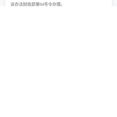
诉办法财政部第94号令办理。
2.
本公告在
中国招标投标公共服务平台、保山中医药高等
九、凡对本次公告内容提出询问，请按以下方式联系。
1.采购人信息
名称：保山中医药高等专科学校
地址：云南省保山市隆阳区青阳片区学院路西侧青阳路南
联系人：唐老师
联系方式：
0875-2870275
2.采购代理机构信息
名称：
保山加定招标咨询有限公司
地址：
保山市隆阳区
传媒大厦
B座9楼
联系人：
邵
先生
联系方式：
0875-
2203233
日期：
2026年6月8日