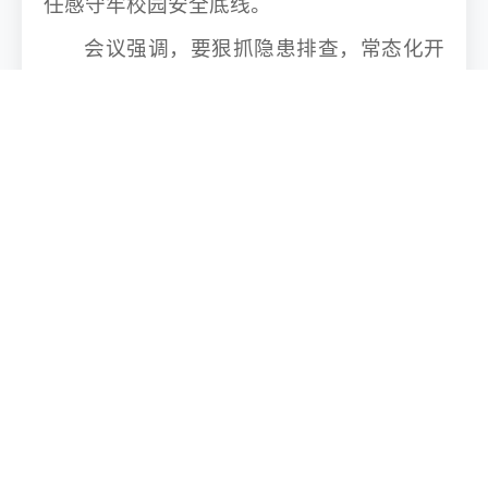
任感守牢校园安全底线。
会议强调，要狠抓隐患排查，常态化开
展拉网式自查自纠，紧盯交通安全、消防安
全、实习实训安全、食品安全、防范电信诈
骗等重点领域，做到排查无死角、整改无盲
区。要深化安全宣传教育，抓实暑期全覆盖
安全教育，通过案例警示、主题班会等方
式，切实增强学生安全意识和自救能力。
会议要求，
各部门、各学院要层层压实
安全责任，细化岗位安全职责，形成一级抓
一级、层层抓落实的责任链条。要完善应急
处置体系，细化各类应急预案，全面提升应