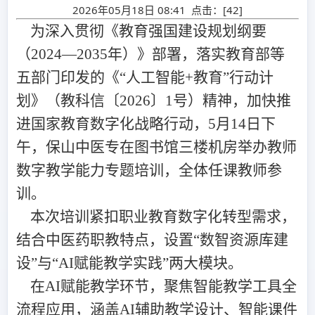
2026年05月18日 08:41 点击：[
42
]
为深入贯彻《教育强国建设规划纲要
（
2024
—
2035
年）》部署，落实教育部等
五部门印发的《“人工智能
+
教育”行动计
划》（教科信〔
2026
〕
1
号）精神，加快推
进国家教育数字化战略行动，
5
月
14
日下
午，保山中医专在图书馆三楼机房举办教师
数字教学能力专题培训，全体任课教师参
训。
本次培训紧扣职业教育数字化转型需求，
结合中医药职教特点，设置
“数智资源库建
设”与“
AI
赋能教学实践”两大模块。
在
AI
赋能教学环节，聚焦智能教学工具全
流程应用，涵盖
AI
辅助教学设计、智能课件