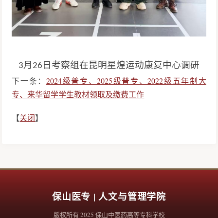
月
日考察组在
昆明
星煌
运动康复中心
调研
3
26
下一条：
2024级普专、2025级普专、2022级五年制大
专、来华留学学生教材领取及缴费工作
【
关闭
】
保山医专 | 人文与管理学院
版权所有 2025 保山中医药高等专科学校