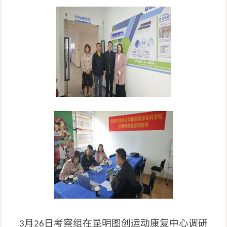
月
日考察组在
昆明图创运动康复中心
调研
3
26