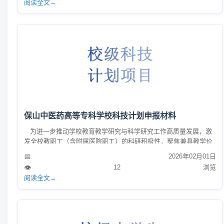
阅读全文
→
技核心期刊目录（2025年版）具体内容如下：​中国科技核心期刊目
录（2025年版科普卷）中国科技核心期刊目录（20...
保山中医药高等专科学校科技计划申报材料
为进一步推动学校教育教学研究与科学研究工作高质量发展，激
发全校教职工（含附属医院职工）的科研积极性，聚焦兼具教学价
值、科学意义与实践应用的研究方向，挖掘学校科技创新潜力、提
📅
2026年02月01日
升社会服务能力，同步促进教职工管理、教学、科研水平的整体提
👁️
12
浏览
升，学校特设立 “保山中医药高等专科学校科技发展基金”。 本附
阅读全文
→
件位项目申报专用材料，包含项目申报所需填写的各项核心内容。
具体申报要求可咨询学校科技处。 联系人：刘...