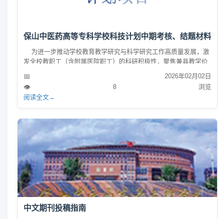
保山中医药高等专科学校科技计划中期考核、结题材料
​ 为进一步推动学校教育教学研究与科学研究工作高质量发展，激
发全校教职工（含附属医院职工）的科研积极性，聚焦兼具教学价
值、科学意义与实践应用的研究方向，挖掘学校科技创新潜力、提
📅
2026年02月02日
升社会服务能力，同步促进教职工管理、教学、科研水平的整体提
👁️
8
浏览
升，学校特设立 “保山中医药高等专科学校科技发展基金”。 本附
阅读全文
→
件位项目中期考核、结题专用材料，包含项目中期考核、结题所需
填写的各项核心内容。具体要求可咨询学校科...
中文期刊投稿指南