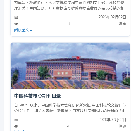
​为解决学校教师在学术论文投稿过程中遇到的相关问题，科技处整
理汇总了中国知网、万方数据库及维普数据库收录的杂志投稿的相
关指南，具体内容如下：1. 中国学术期刊论文作者投稿服务指南
📅
2026年02月02日
（限中国知网收录杂志）2. 维普数据库收录杂志作者投稿指南（限
👁️
8
浏览
维普数据库收录杂志）3. 万方数据库收录杂志作者投稿指南（限万
阅读全文
→
方数据库收录杂志
中国科技核心期刊目录
自1987年以来，中国科学技术信息研究所承担“中国科技论文统计与
分析”工作，相关宏观统计数据编入国家统计局和科技部编制的《中
国科技统计年鉴》，统计和分析研究成果被科技管理部门和学术界
📅
2026年02月02日
广泛关注和应用。 ￼2025年中国科技论文统计与分析工作已经完
👁️
26
浏览
成，本年度中国科技论文统计报告于2025年10月30日发布。中国科